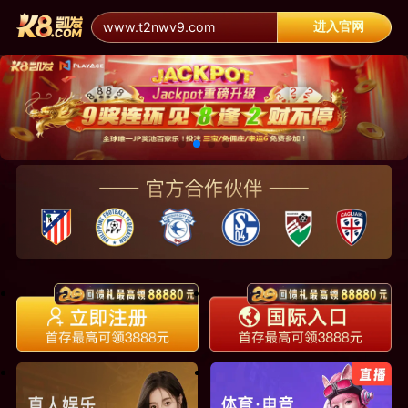
进入官网
www.t2nwv9.com